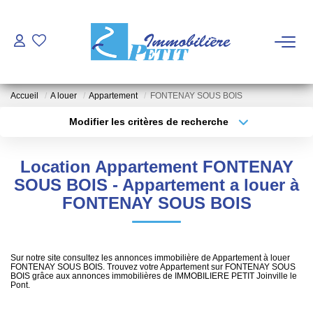
ACHETER
Accueil
A louer
Appartement
FONTENAY SOUS BOIS
VENDRE
Modifier les critères de recherche
Type de transaction
Localisation
Acheter
Localisation
ESTIMATION
Location Appartement FONTENAY
Type de bien
Sélectionnez...
Surface min
SOUS BOIS - Appartement a louer à
FAIRE GÉRER - LOUER
FONTENAY SOUS BOIS
Plus de critères
Budget max
NOTRE AGENCE
Créer une alerte
Sur notre site consultez les annonces immobilière de Appartement à louer
FONTENAY SOUS BOIS. Trouvez votre Appartement sur FONTENAY SOUS
Qui Sommes Nous
BOIS grâce aux annonces immobilières de IMMOBILIERE PETIT Joinville le
Pont.
Notre Équipe