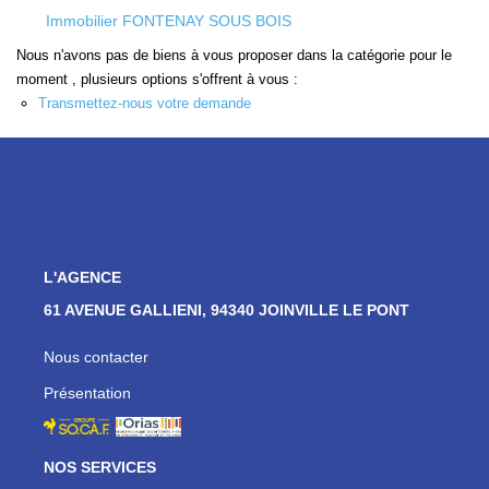
Immobilier FONTENAY SOUS BOIS
EXTRANET
Nous n'avons pas de biens à vous proposer dans la catégorie pour le
moment , plusieurs options s'offrent à vous :
Accès Propriétaire
Transmettez-nous votre demande
Accès Propriétaire Gestion Et Syndic
Accès Locataire
CONTACT
L'AGENCE
61 AVENUE GALLIENI, 94340 JOINVILLE LE PONT
Nous contacter
Présentation
NOS SERVICES