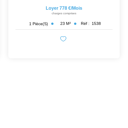
Loyer 778 €/mois
charges comprises
23
M²
Réf :
1538
1
Pièce(s)