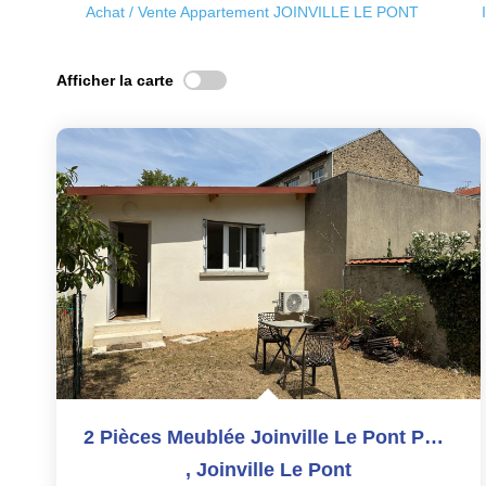
Achat / Vente Appartement JOINVILLE LE PONT
Afficher la carte
2 Pièces Meublée Joinville Le Pont Polangis 14' RER A
,
Joinville Le Pont