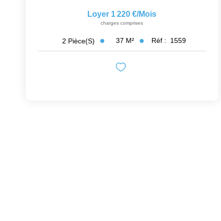
Loyer 1 220 €/mois
charges comprises
37
M²
Réf :
1559
2
Pièce(s)