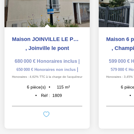
Maison JOINVILLE LE PONT "POLANGIS" 6 pièce(s) sur terrain...
,
Joinville le pont
,
Champi
680 000 €
Honoraires inclus
|
599 000 €
H
|
650 000 €
Honoraires non inclus
579 000 €
Ho
Honoraires : 4,62% TTC à la charge de l'acquéreur
Honoraires : 3,45% 
115
m²
6
pièce(s)
6
pièce
Réf :
1809