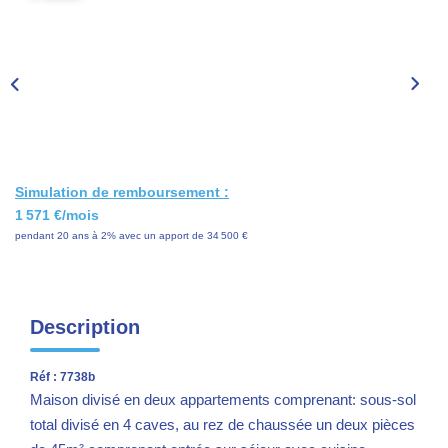
EXTRANET
Accès Propriétaire
Accès Propriétaire Gestion Et Syndic
Accès Locataire
Simulation de remboursement :
1 571 €/mois
CONTACT
pendant 20 ans à 2% avec un apport de 34 500 €
Description
Réf : 7738b
Maison divisé en deux appartements comprenant: sous-sol
total divisé en 4 caves, au rez de chaussée un deux pièces