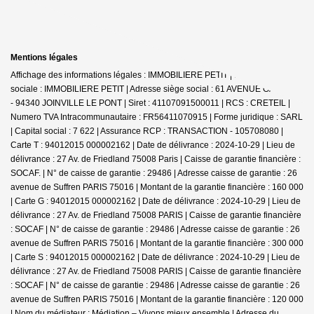
Mentions légales
Affichage des informations légales : IMMOBILIERE PETIT | Raison
sociale : IMMOBILIERE PETIT | Adresse siège social : 61 AVENUE GALLIENI
- 94340 JOINVILLE LE PONT | Siret : 41107091500011 | RCS : CRETEIL |
Numero TVA Intracommunautaire : FR56411070915 | Forme juridique : SARL
| Capital social : 7 622 | Assurance RCP : TRANSACTION - 105708080 |
Carte T : 94012015 000002162 | Date de délivrance : 2024-10-29 | Lieu de
délivrance : 27 Av. de Friedland 75008 Paris | Caisse de garantie financière :
SOCAF. | N° de caisse de garantie : 29486 | Adresse caisse de garantie : 26
avenue de Suffren PARIS 75016 | Montant de la garantie financière : 160 000
| Carte G : 94012015 000002162 | Date de délivrance : 2024-10-29 | Lieu de
délivrance : 27 Av. de Friedland 75008 PARIS | Caisse de garantie financière
: SOCAF | N° de caisse de garantie : 29486 | Adresse caisse de garantie : 26
avenue de Suffren PARIS 75016 | Montant de la garantie financière : 300 000
| Carte S : 94012015 000002162 | Date de délivrance : 2024-10-29 | Lieu de
délivrance : 27 Av. de Friedland 75008 PARIS | Caisse de garantie financière
: SOCAF | N° de caisse de garantie : 29486 | Adresse caisse de garantie : 26
avenue de Suffren PARIS 75016 | Montant de la garantie financière : 120 000
| Nom du médiateur : Médiation – Vivons mieux ensemble | Adresse du