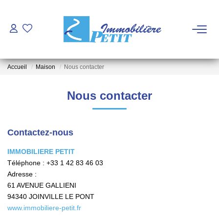
ACHETER
Accueil
Maison
Nous contacter
VENDRE
Nous contacter
ESTIMATION
Contactez-nous
FAIRE GÉRER - LOUER
IMMOBILIERE PETIT
Téléphone :
+33 1 42 83 46 03
NOTRE AGENCE
Adresse :
61 AVENUE GALLIENI
Qui Sommes Nous
94340
JOINVILLE LE PONT
Notre Équipe
www.immobiliere-petit.fr