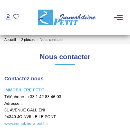
ACHETER
Accueil
2 pièces
Nous contacter
VENDRE
Nous contacter
ESTIMATION
Contactez-nous
FAIRE GÉRER - LOUER
IMMOBILIERE PETIT
Téléphone :
+33 1 42 83 46 03
NOTRE AGENCE
Adresse :
61 AVENUE GALLIENI
Qui Sommes Nous
94340
JOINVILLE LE PONT
Notre Équipe
www.immobiliere-petit.fr